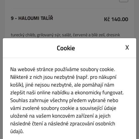
9 - HALOUMI TALÍŘ
Kč 140.00
turecký chléb, grilovaný sýr, salát, červené a bílé zelí, dresink
A: 1, 3, 7
X
Cookie
Na webové stránce používáme soubory cookie.
10 - Smažený sýr s hranolkami
Kč 170.00
Některé z nich jsou nezbytné (např. pro nákupní
košík), jiné nejsou nezbytné, ale pomáhají nám
smažený sýr, hranolky, červené a bílé zelí, salát, dresink
zlepšit naši online nabídku a ekonomicky fungovat.
A: 3, 7
Souhlas zahrnuje všechny předem vybrané nebo
vámi zvolené soubory cookie a související údaje
uložené na vašem koncovém zařízení a jejich
následné čtení a následné zpracování osobních
Falafel bulgur
Kč 170.00
údajů.