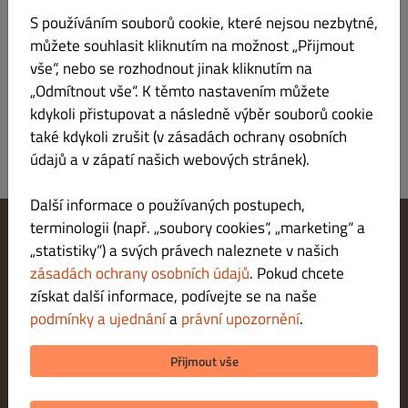
turecký chléb, bulgur, cizrnové kuličky, salát, červené a bílé zelí,
S používáním souborů cookie, které nejsou nezbytné,
dresink
můžete souhlasit kliknutím na možnost „Přijmout
A: 1, 3
vše“, nebo se rozhodnout jinak kliknutím na
„Odmítnout vše“. K těmto nastavením můžete
kdykoli přistupovat a následně výběr souborů cookie
také kdykoli zrušit (v zásadách ochrany osobních
údajů a v zápatí našich webových stránek).
Další informace o používaných postupech,
terminologii (např. „soubory cookies“, „marketing“ a
„statistiky“) a svých právech naleznete v našich
Změnit nastavení souborů cookie
Kontaktuj nás
zásadách ochrany osobních údajů
. Pokud chcete
Zásady ochrany osobních údajů
získat další informace, podívejte se na naše
Podmínky a ujednání
podmínky a ujednání
a
právní upozornění
.
Právní upozornění
METODY PLATBY PŘI DORUČENÍ
Přijmout vše