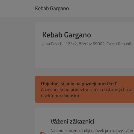
Kebab Gargano
Kebab Gargano
Jana Palacha 123/2, Břeclav 69002, Czech Republic
Objednej si jídlo na později hned teď!
A nechej si ho přivézt v rámci dostupných ča
úseků pro donášku.
Vážení zákazníci
Nabízíme možnost objednávek pro oslavy, cateri