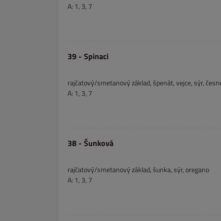
A: 1, 3, 7
39 - Spinaci
rajčatový/smetanový základ, špenát, vejce, sýr, česn
A: 1, 3, 7
38 - Šunková
rajčatový/smetanový základ, šunka, sýr, oregano
A: 1, 3, 7