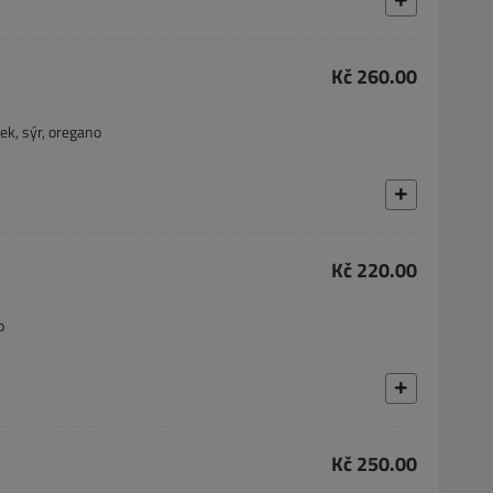
Kč 260.00
ek, sýr, oregano
Kč 220.00
o
Kč 250.00