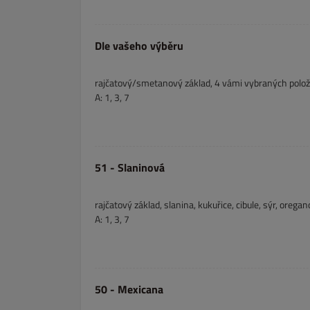
Dle vašeho výběru
rajčatový/smetanový základ, 4 vámi vybraných polož
A: 1, 3, 7
51 - Slaninová
rajčatový základ, slanina, kukuřice, cibule, sýr, oregan
A: 1, 3, 7
50 - Mexicana