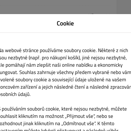
Kč 220.00
Cookie
Na webové stránce používáme soubory cookie. Některé z nich
jsou nezbytné (např. pro nákupní košík), jiné nejsou nezbytné,
ale pomáhají nám zlepšit naši online nabídku a ekonomicky
Kč 250.00
fungovat. Souhlas zahrnuje všechny předem vybrané nebo vám
zvolené soubory cookie a související údaje uložené na vašem
koncovém zařízení a jejich následné čtení a následné zpracován
osobních údajů.
S používáním souborů cookie, které nejsou nezbytné, můžete
souhlasit kliknutím na možnost „Přijmout vše“, nebo se
Kč 240.00
rozhodnout jinak kliknutím na „Odmítnout vše“. K těmto
nastavením můžete kdykoli přistupovat a následně výběr