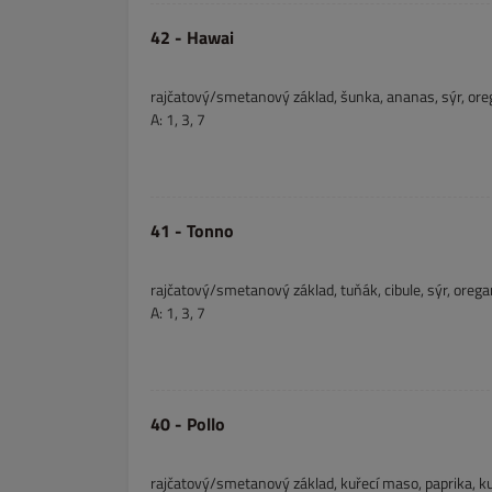
42 - Hawai
rajčatový/smetanový základ, šunka, ananas, sýr, or
A: 1, 3, 7
41 - Tonno
rajčatový/smetanový základ, tuňák, cibule, sýr, oreg
A: 1, 3, 7
40 - Pollo
rajčatový/smetanový základ, kuřecí maso, paprika, ku