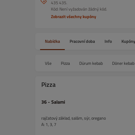
435 435.
Kód: Není vyžadován žádný kód.
Zobrazit všechny kupóny
Nabídka
Pracovní doba
Info
Kupón
Vše
Pizza
Dürum kebab
Döner kebab
Pizza
36 - Salami
rajčatový základ, salám, sýr, oregano
A: 1, 3, 7