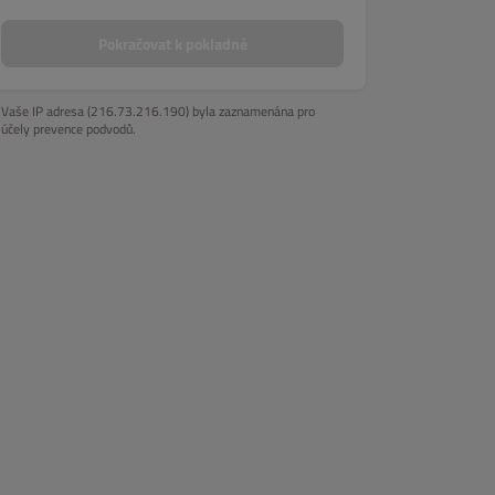
Pokračovat k pokladně
Vaše IP adresa (216.73.216.190) byla zaznamenána pro
účely prevence podvodů.
jídla
Dresing
Nápoje
Přílohy