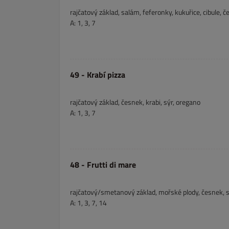
rajčatový základ, salám, feferonky, kukuřice, cibule, 
A: 1, 3, 7
49 - Krabí pizza
rajčatový základ, česnek, krabi, sýr, oregano
A: 1, 3, 7
48 - Frutti di mare
rajčatový/smetanový základ, mořské plody, česnek, 
A: 1, 3, 7, 14