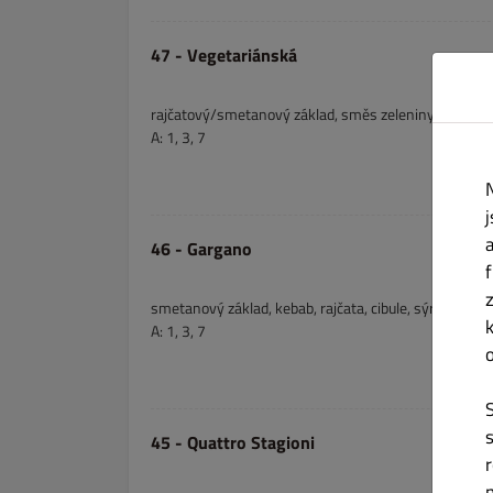
47 - Vegetariánská
rajčatový/smetanový základ, směs zeleniny, sýr
A: 1, 3, 7
46 - Gargano
smetanový základ, kebab, rajčata, cibule, sýr, oregano
A: 1, 3, 7
45 - Quattro Stagioni