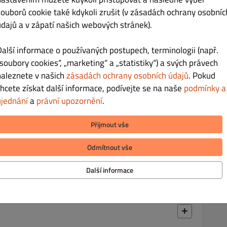
 salám, sýr, oregano
souborů cookie také kdykoli zrušit (v zásadách ochrany osobníc
údajů a v zápatí našich webových stránek).
Další informace o používaných postupech, terminologii (např.
„soubory cookies“, „marketing“ a „statistiky“) a svých právech
Kč 240.00
naleznete v našich
zásadách ochrany osobních údajů
. Pokud
chcete získat další informace, podívejte se na naše
podmínky a
lín, niva, oregano
ujednání
a
právní upozornění
.
Přijmout vše
Odmítnout vše
Kč 225.00
Další informace
oregano