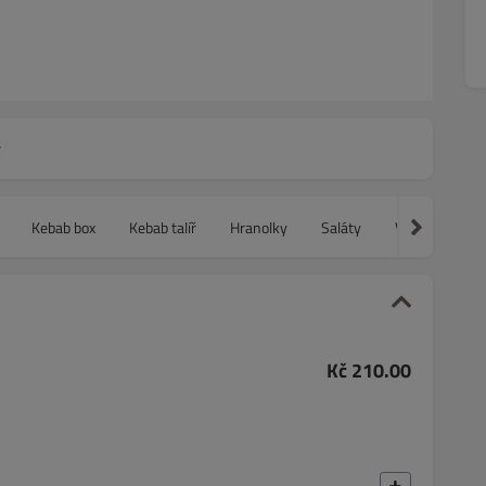
y
Kebab box
Kebab talíř
Hranolky
Saláty
Vegetariánská 
Kč 210.00