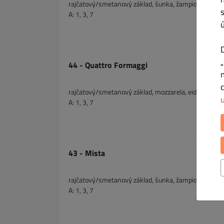
rajčatový/smetanový základ, šunka, žampiony, tuňák,
A: 1, 3, 7
44 - Quattro Formaggi
rajčatový/smetanový základ, mozzarela, eidam, herme
A: 1, 3, 7
43 - Mista
rajčatový/smetanový základ, šunka, žampiony, sýr, 
A: 1, 3, 7