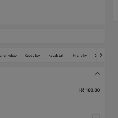
y
öner kebab
Kebab box
Kebab talíř
Hranolky
Saláty
Veg
Kč 180.00