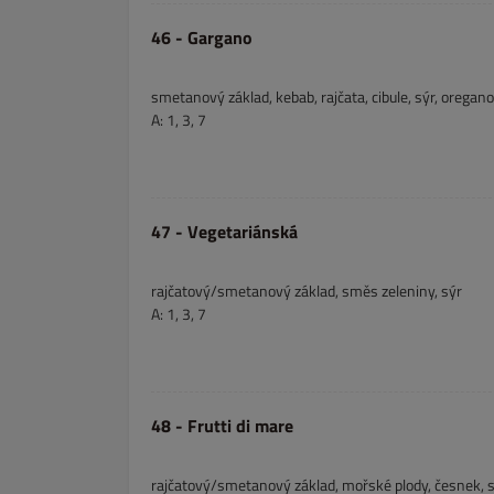
46 - Gargano
smetanový základ, kebab, rajčata, cibule, sýr, oregano
A: 1, 3, 7
47 - Vegetariánská
rajčatový/smetanový základ, směs zeleniny, sýr
A: 1, 3, 7
48 - Frutti di mare
rajčatový/smetanový základ, mořské plody, česnek, 