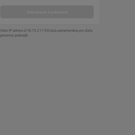
Pokračovat k pokladně
Vaše IP adresa (216.73.217.55) byla zaznamenána pro účely
prevence podvodů.
etariánská jídla
Dresing
Nápoje
Přílohy