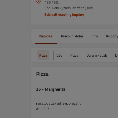
435 435.
Kód: Není vyžadován žádný kód.
Zobrazit všechny kupóny
Nabídka
Pracovní doba
Info
Kupón
Pizza
Vše
Pizza
Dürum kebab
D
Pizza
35 - Margherita
rajčatový základ, sýr, oregano
A: 1, 3, 7