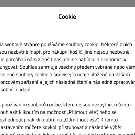
Cookie
Kč 230.00
ano
Na webové stránce používáme soubory cookie. Některé z nich
jsou nezbytné (např. pro nákupní košík), jiné nejsou nezbytné,
ale pomáhají nám zlepšit naši online nabídku a ekonomicky
fungovat. Souhlas zahrnuje všechny předem vybrané nebo vám
Kč 225.00
zvolené soubory cookie a související údaje uložené na vašem
koncovém zařízení a jejich následné čtení a následné zpracován
egano
osobních údajů.
S používáním souborů cookie, které nejsou nezbytné, můžete
souhlasit kliknutím na možnost „Přijmout vše“, nebo se
rozhodnout jinak kliknutím na „Odmítnout vše“. K těmto
Kč 225.00
nastavením můžete kdykoli přistupovat a následně výběr
souborů cookie také kdykoli zrušit (v zásadách ochrany osobníc