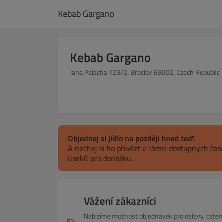
Kebab Gargano
Kebab Gargano
Jana Palacha 123/2, Břeclav 69002, Czech Republic
Objednej si jídlo na později hned teď!
A nechej si ho přivézt v rámci dostupných ča
úseků pro donášku.
Vážení zákazníci
Nabízíme možnost objednávek pro oslavy, cateri