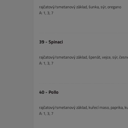
rajčatový/smetanový základ, šunka, sýr, oregano
A: 1, 3, 7
39 - Spinaci
rajčatový/smetanový základ, špenát, vejce, sýr, česn
A: 1, 3, 7
40 - Pollo
rajčatový/smetanový základ, kuřecí maso, paprika, ku
A: 1, 3, 7