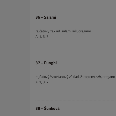
36 - Salami
rajčatový základ, salám, sýr, oregano
A: 1, 3, 7
37 - Funghi
rajčatový/smetanový základ, žampiony, sýr, oregano
A: 1, 3, 7
38 - Šunková