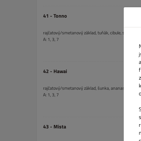
41 - Tonno
rajčatový/smetanový základ, tuňák, cibule, sýr, oreg
A: 1, 3, 7
42 - Hawai
rajčatový/smetanový základ, šunka, ananas, sýr, or
A: 1, 3, 7
43 - Mista