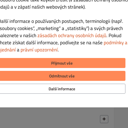
oregano
údajů a v zápatí našich webových stránek).
Další informace o používaných postupech, terminologii (např.
„soubory cookies“, „marketing“ a „statistiky“) a svých právech
naleznete v našich
zásadách ochrany osobních údajů
. Pokud
Kč 240.00
chcete získat další informace, podívejte se na naše
podmínky a
ujednání
a
právní upozornění
.
lín, niva, oregano
Přijmout vše
Odmítnout vše
Kč 240.00
Další informace
 salám, sýr, oregano