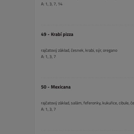
A: 1, 3, 7, 14
49 - Krabí pizza
rajčatový základ, česnek, krabi, sýr, oregano
A: 1, 3, 7
50 - Mexicana
rajčatový základ, salám, feferonky, kukuřice, cibule, 
A: 1, 3, 7