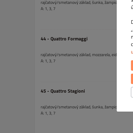
rajčatový/smetanový základ, šunka, žampiony, sýr, 
A: 1, 3, 7
44 - Quattro Formaggi
rajčatový/smetanový základ, mozzarela, eidam, herme
A: 1, 3, 7
45 - Quattro Stagioni
rajčatový/smetanový základ, šunka, žampiony, tuňák,
A: 1, 3, 7