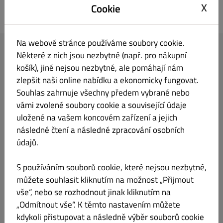
X
Cookie
Kebab Gargano
Na webové stránce používáme soubory cookie.
Tvoje objednávka
Některé z nich jsou nezbytné (např. pro nákupní
košík), jiné nejsou nezbytné, ale pomáhají nám
zlepšit naši online nabídku a ekonomicky fungovat.
Souhlas zahrnuje všechny předem vybrané nebo
vámi zvolené soubory cookie a související údaje
uložené na vašem koncovém zařízení a jejich
Přidej do košíku položky nabídky.
následné čtení a následné zpracování osobních
údajů.
Pokračovat k pokladně
S používáním souborů cookie, které nejsou nezbytné,
můžete souhlasit kliknutím na možnost „Přijmout
Vaše IP adresa (216.73.216.222) byla zaznamenána pro účely prevence
vše“, nebo se rozhodnout jinak kliknutím na
podvodů.
„Odmítnout vše“. K těmto nastavením můžete
kdykoli přistupovat a následně výběr souborů cookie