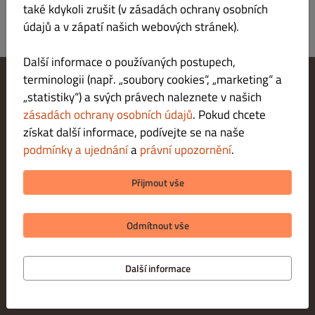
také kdykoli zrušit (v zásadách ochrany osobních
údajů a v zápatí našich webových stránek).
Další informace o používaných postupech,
terminologii (např. „soubory cookies“, „marketing“ a
„statistiky“) a svých právech naleznete v našich
Změnit nastavení souborů cookie
Kontaktuj nás
zásadách ochrany osobních údajů
. Pokud chcete
Zásady ochrany osobních údajů
získat další informace, podívejte se na naše
Podmínky a ujednání
podmínky a ujednání
a
právní upozornění
.
Právní upozornění
METODY PLATBY PŘI DORUČENÍ
Přijmout vše
METODY PLATBY PŘI VYZVEDNUTÍ
Odmítnout vše
Další informace