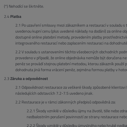
(*) Nehodící se škrtněte.
Platba
Po uzavření smlouvy mezi zákazníkem a restaurací v souladu s t
uvedenou kupní cenu (plus uvedené náklady na dodání) za online ob
dostupné online platební metody, provedením platby prostřednictví
integrovaného restaurací nebo zaplacením restauraci na dohodnut
V souladu s ustanoveními těchto všeobecných obchodních podmí
provedeno v případě, že online objednávka nemůže být doručena n
peněz se provádí stejnou platební metodou, kterou zákazník použil 
dohodnuta jiná forma vrácení peněz, zejména formou platby v hotov
Záruka a odpovědnost
Odpovědnost restaurace za veškeré škody způsobené klientovi b
následujících odstavcích 7.2-7.5 uvedeno jinak.
Restaurace je v rámci zákonných předpisů odpovědná za:
Škody vzniklé v důsledku újmy na životě, těle nebo zd
nedbalostním porušení povinností ze strany restaurace nebo 
Škody vzniklé v důsledku úmyslného nebo hrubě nedbal