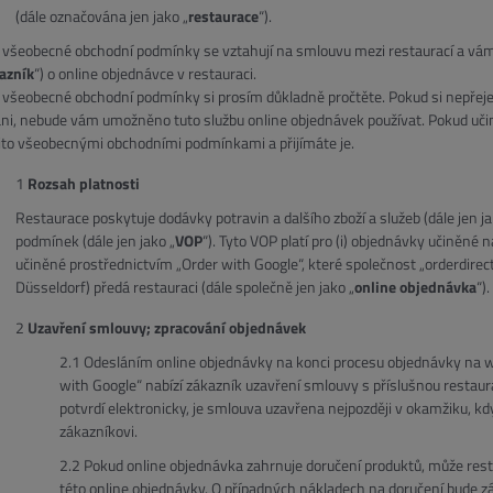
(dále označována jen jako „
restaurace
“).
 všeobecné obchodní podmínky se vztahují na smlouvu mezi restaurací a vámi
azník
“) o online objednávce v restauraci.
 všeobecné obchodní podmínky si prosím důkladně pročtěte. Pokud si nepře
ni, nebude vám umožněno tuto službu online objednávek používat. Pokud učiní
to všeobecnými obchodními podmínkami a přijímáte je.
Rozsah platnosti
Restaurace poskytuje dodávky potravin a dalšího zboží a služeb (dále jen ja
podmínek (dále jen jako „
VOP
“). Tyto VOP platí pro (i) objednávky učiněné
učiněné prostřednictvím „Order with Google“, které společnost „orderdire
Düsseldorf) předá restauraci (dále společně jen jako „
online objednávka
“).
Uzavření smlouvy; zpracování objednávek
Odesláním online objednávky na konci procesu objednávky na 
with Google“ nabízí zákazník uzavření smlouvy s příslušnou restau
potvrdí elektronicky, je smlouva uzavřena nejpozději v okamžiku, k
zákazníkovi.
Pokud online objednávka zahrnuje doručení produktů, může rest
této online objednávky. O případných nákladech na doručení bude