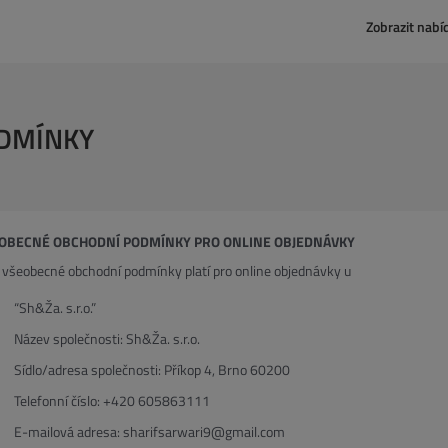
Zobrazit nabí
DMÍNKY
OBECNÉ OBCHODNÍ PODMÍNKY PRO ONLINE OBJEDNÁVKY
 všeobecné obchodní podmínky platí pro online objednávky u
“Sh&Ža. s.r.o.”
Název společnosti: Sh&Ža. s.r.o.
Sídlo/adresa společnosti: Příkop 4, Brno 60200
Telefonní číslo: +420 605863111
E-mailová adresa: sharifsarwari9@gmail.com