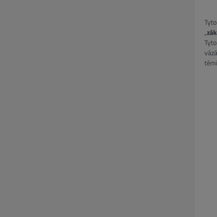
Tyto
„
zák
Tyto
vázá
těmi