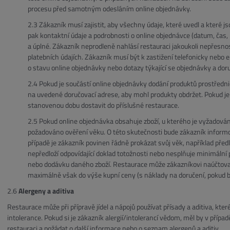
procesu před samotným odesláním online objednávky.
Zákazník musí zajistit, aby všechny údaje, které uvedl a které j
pak kontaktní údaje a podrobnosti o online objednávce (datum, čas, 
a úplné. Zákazník neprodleně nahlásí restauraci jakoukoli nepřesno
platebních údajích. Zákazník musí být k zastižení telefonicky nebo
o stavu online objednávky nebo dotazy týkající se objednávky a doru
Pokud je součástí online objednávky dodání produktů prostředni
na uvedené doručovací adrese, aby mohl produkty obdržet. Pokud je
stanovenou dobu dostavit do příslušné restaurace.
Pokud online objednávka obsahuje zboží, u kterého je vyžadová
požadováno ověření věku. O této skutečnosti bude zákazník inform
případě je zákazník povinen řádně prokázat svůj věk, například př
nepředloží odpovídající doklad totožnosti nebo nesplňuje minimáln
nebo dodávku daného zboží. Restaurace může zákazníkovi naúčtovat
maximálně však do výše kupní ceny (s náklady na doručení, pokud 
Alergeny a aditiva
Restaurace může při přípravě jídel a nápojů používat přísady a aditiva, kt
intolerance. Pokud si je zákazník alergií/intolerancí vědom, měl by v příp
restauraci a požádat o další informace nebo o seznam alergenů a aditiv.