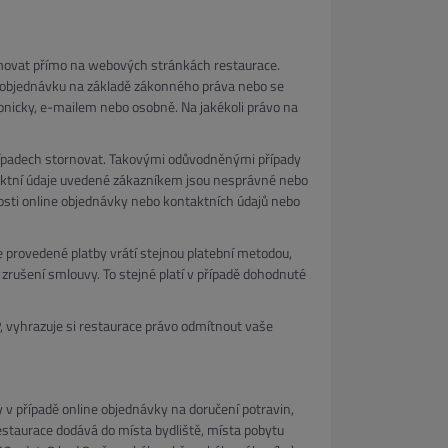
lamovat přímo na webových stránkách restaurace.
e objednávku na základě zákonného práva nebo se
onicky, e-mailem nebo osobně. Na jakékoli právo na
ípadech stornovat. Takovými odůvodněnými případy
 kontaktní údaje uvedené zákazníkem jsou nesprávné nebo
avosti online objednávky nebo kontaktních údajů nebo
 provedené platby vrátí stejnou platební metodou,
rušení smlouvy. To stejné platí v případě dohodnuté
P, vyhrazuje si restaurace právo odmítnout vaše
 v případě online objednávky na doručení potravin,
staurace dodává do místa bydliště, místa pobytu