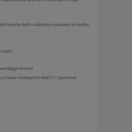
trátě hodnoty došlo v důsledku manipulace se zbožím,
rmulář.)
sarwari9@gmail.com)
o koupi následujícího zboží (*) / poskytnutí