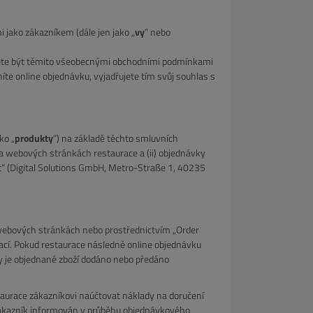
 jako zákazníkem (dále jen jako „
vy
“ nebo
jete být těmito všeobecnými obchodními podmínkami
te online objednávku, vyjadřujete tím svůj souhlas s
ko „
produkty
“) na základě těchto smluvních
 na webových stránkách restaurace a (ii) objednávky
ct“ (Digital Solutions GmbH, Metro-Straße 1, 40235
webových stránkách nebo prostřednictvím „Order
rací. Pokud restaurace následně online objednávku
dy je objednané zboží dodáno nebo předáno
aurace zákazníkovi naúčtovat náklady na doručení
 zákazník informován v průběhu objednávkového