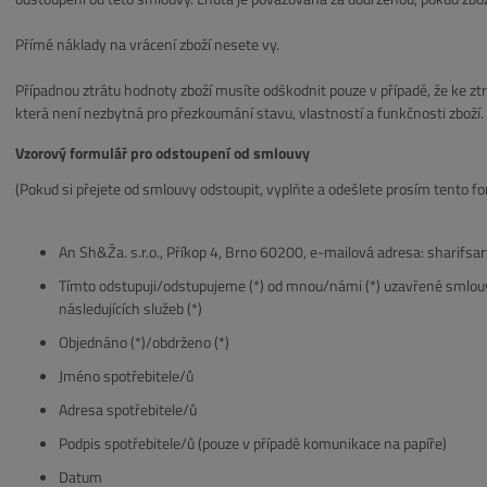
Přímé náklady na vrácení zboží nesete vy.
Případnou ztrátu hodnoty zboží musíte odškodnit pouze v případě, že ke z
která není nezbytná pro přezkoumání stavu, vlastností a funkčnosti zboží.
Vzorový formulář pro odstoupení od smlouvy
(Pokud si přejete od smlouvy odstoupit, vyplňte a odešlete prosím tento fo
An Sh&Ža. s.r.o., Příkop 4, Brno 60200, e-mailová adresa: sharif
Tímto odstupuji/odstupujeme (*) od mnou/námi (*) uzavřené smlouvy 
následujících služeb (*)
Objednáno (*)/obdrženo (*)
Jméno spotřebitele/ů
Adresa spotřebitele/ů
Podpis spotřebitele/ů (pouze v případě komunikace na papíře)
Datum