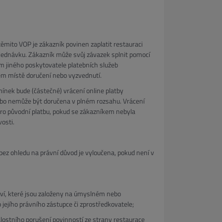
ěmito VOP je zákazník povinen zaplatit restauraci
jednávku. Zákazník může svůj závazek splnit pomocí
m jiného poskytovatele platebních služeb
ém místě doručení nebo vyzvednutí.
nek bude (částečné) vrácení online platby
ebo nemůže být doručena v plném rozsahu. Vrácení
pro původní platbu, pokud se zákazníkem nebyla
osti.
ez ohledu na právní důvod je vyloučena, pokud není v
raví, které jsou založeny na úmyslném nebo
jejího právního zástupce či zprostředkovatele;
ostního porušení povinností ze strany restaurace