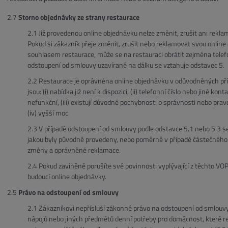
Storno objednávky ze strany restaurace
Již provedenou online objednávku nelze změnit, zrušit ani rek
Pokud si zákazník přeje změnit, zrušit nebo reklamovat svou onlin
souhlasem restaurace, může se na restauraci obrátit zejména telef
odstoupení od smlouvy uzavírané na dálku se vztahuje odstavec 5.
Restaurace je oprávněna online objednávku v odůvodněných př
jsou: (i) nabídka již není k dispozici, (ii) telefonní číslo nebo jiné
nefunkční, (iii) existují důvodné pochybnosti o správnosti nebo pr
(iv) vyšší moc.
V případě odstoupení od smlouvy podle odstavce 5.1 nebo 5.3 se
jakou byly původně provedeny, nebo poměrně v případě částečného z
změny a oprávněné reklamace.
Pokud zaviněně porušíte své povinnosti vyplývající z těchto VO
budoucí online objednávky.
Právo na odstoupení od smlouvy
Zákazníkovi nepřísluší zákonné právo na odstoupení od smlouvy
nápojů nebo jiných předmětů denní potřeby pro domácnost, které re