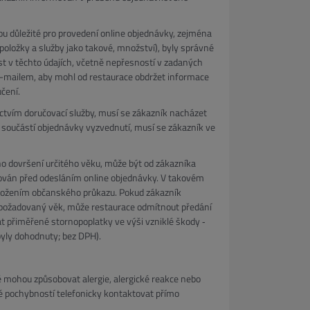
sou důležité pro provedení online objednávky, zejména
položky a služby jako takové, množství), byly správné
st v těchto údajích, včetně nepřesností v zadaných
 e-mailem, aby mohl od restaurace obdržet informace
čení.
ctvím doručovací služby, musí se zákazník nacházet
 součástí objednávky vyzvednutí, musí se zákazník ve
no dovršení určitého věku, může být od zákazníka
ován před odesláním online objednávky. V takovém
edložením občanského průkazu. Pokud zákazník
í požadovaný věk, může restaurace odmítnout předání
 přiměřené stornopoplatky ve výši vzniklé škody ‐
byly dohodnuty; bez DPH).
eré mohou způsobovat alergie, alergické reakce nebo
adě pochybností telefonicky kontaktovat přímo