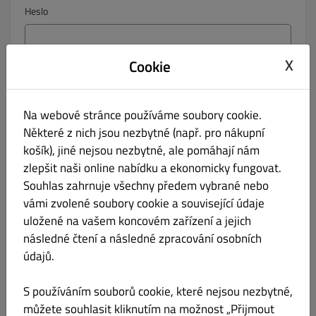
Heslo
X
Cookie
Potvrzení hesla
Na webové stránce používáme soubory cookie.
Některé z nich jsou nezbytné (např. pro nákupní
Telefon
košík), jiné nejsou nezbytné, ale pomáhají nám
Žádné
zlepšit naši online nabídku a ekonomicky fungovat.
Souhlas zahrnuje všechny předem vybrané nebo
Informujte mě o aktuálních nabídkách e-mailem.
vámi zvolené soubory cookie a související údaje
uložené na vašem koncovém zařízení a jejich
Kliknutím na tlačítko „Registrovat“ dáváte najevo, že
následné čtení a následné zpracování osobních
souhlasíte s
podmínkami
a
zásadami ochrany osobních
údajů tohoto webu.
údajů.
Zaregistrovat se
S používáním souborů cookie, které nejsou nezbytné,
můžete souhlasit kliknutím na možnost „Přijmout