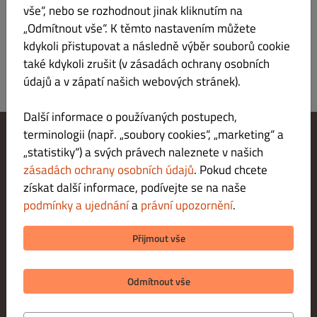
Přihlášení
vše“, nebo se rozhodnout jinak kliknutím na
„Odmítnout vše“. K těmto nastavením můžete
kdykoli přistupovat a následně výběr souborů cookie
také kdykoli zrušit (v zásadách ochrany osobních
údajů a v zápatí našich webových stránek).
Další informace o používaných postupech,
terminologii (např. „soubory cookies“, „marketing“ a
„statistiky“) a svých právech naleznete v našich
Změnit nastavení souborů cookie
Kontaktuj nás
zásadách ochrany osobních údajů
. Pokud chcete
Zásady ochrany osobních údajů
získat další informace, podívejte se na naše
Podmínky a ujednání
podmínky a ujednání
a
právní upozornění
.
Právní upozornění
METODY PLATBY PŘI DORUČENÍ
Přijmout vše
METODY PLATBY PŘI VYZVEDNUTÍ
Odmítnout vše