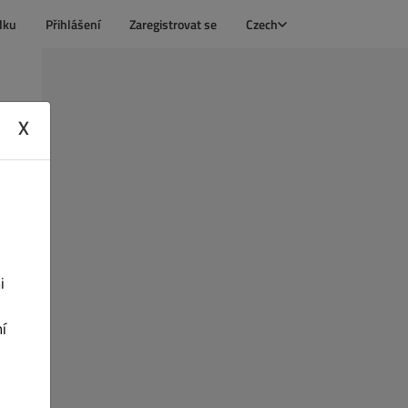
dku
Přihlášení
Zaregistrovat se
Czech
X
i
í