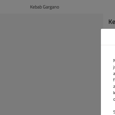
Kebab Gargano
Ke
Na