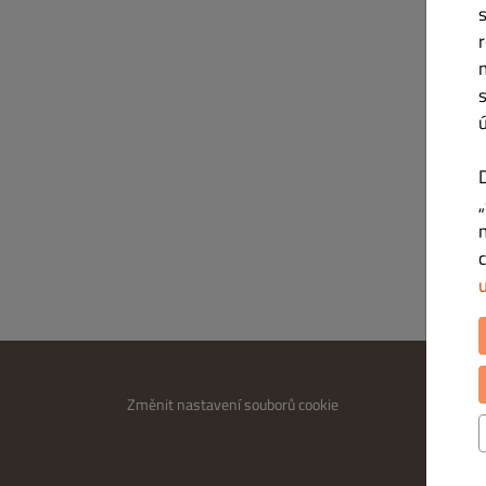
INFOR
Změnit nastavení souborů cookie
Kontakt
Zásady 
Podmínk