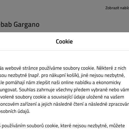
Zobrazit nabí
bab Gargano
Jana Palacha 123/2
Cookie
Břeclav 69002
Czech Republic
+420770607662
Na webové stránce používáme soubory cookie. Některé z nich
jsou nezbytné (např. pro nákupní košík), jiné nejsou nezbytné,
piš nám
ale pomáhají nám zlepšit naši online nabídku a ekonomicky
fungovat. Souhlas zahrnuje všechny předem vybrané nebo vám
zvolené soubory cookie a související údaje uložené na vašem
koncovém zařízení a jejich následné čtení a následné zpracován
Žádné
osobních údajů.
S používáním souborů cookie, které nejsou nezbytné, můžete