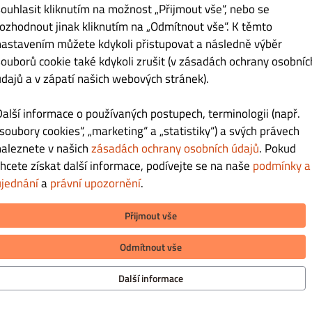
souhlasit kliknutím na možnost „Přijmout vše“, nebo se
rozhodnout jinak kliknutím na „Odmítnout vše“. K těmto
nastavením můžete kdykoli přistupovat a následně výběr
souborů cookie také kdykoli zrušit (v zásadách ochrany osobníc
ODESLAT
údajů a v zápatí našich webových stránek).
Další informace o používaných postupech, terminologii (např.
„soubory cookies“, „marketing“ a „statistiky“) a svých právech
naleznete v našich
zásadách ochrany osobních údajů
. Pokud
chcete získat další informace, podívejte se na naše
podmínky a
ujednání
a
právní upozornění
.
Přijmout vše
Odmítnout vše
MACE
METODY PLATBY PŘI DORUČENÍ
Další informace
uj nás
ochrany osobních údajů
y a ujednání
METODY PLATBY PŘI VYZVEDNUTÍ