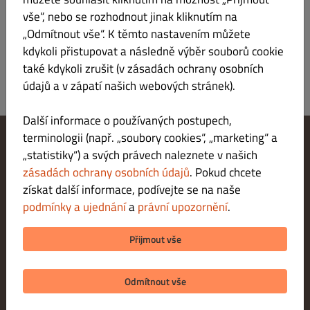
vše“, nebo se rozhodnout jinak kliknutím na
„Odmítnout vše“. K těmto nastavením můžete
kdykoli přistupovat a následně výběr souborů cookie
také kdykoli zrušit (v zásadách ochrany osobních
údajů a v zápatí našich webových stránek).
Další informace o používaných postupech,
terminologii (např. „soubory cookies“, „marketing“ a
„statistiky“) a svých právech naleznete v našich
Změnit nastavení souborů cookie
Kontaktuj nás
zásadách ochrany osobních údajů
. Pokud chcete
Zásady ochrany osobních údajů
získat další informace, podívejte se na naše
Podmínky a ujednání
podmínky a ujednání
a
právní upozornění
.
Právní upozornění
METODY PLATBY PŘI DORUČENÍ
Přijmout vše
METODY PLATBY PŘI VYZVEDNUTÍ
Odmítnout vše