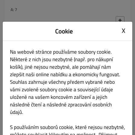
A: 7
X
Cookie
Česneková omáčka
Kč 10.00
Na webové stránce používáme soubory cookie.
A: 7
Některé z nich jsou nezbytné (např. pro nákupní
košík), jiné nejsou nezbytné, ale pomáhají nám
zlepšit naši online nabídku a ekonomicky fungovat.
Souhlas zahrnuje všechny předem vybrané nebo
Chilli omáčka
Kč 10.00
vámi zvolené soubory cookie a související údaje
uložené na vašem koncovém zařízení a jejich
následné čtení a následné zpracování osobních
údajů.
S používáním souborů cookie, které nejsou nezbytné,
Kari omáčka
Kč 10.00
můžete souhlasit kliknutím na možnost „Přijmout