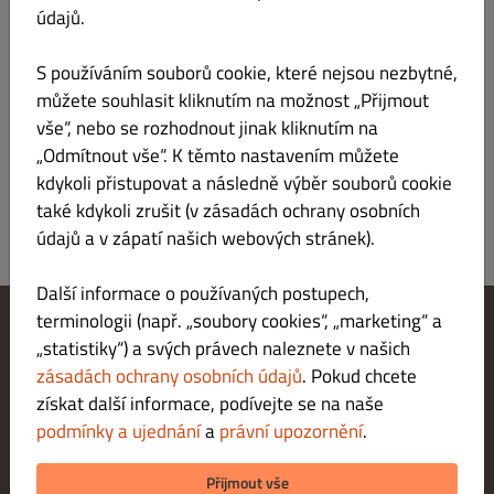
údajů.
Břeclav
S používáním souborů cookie, které nejsou nezbytné,
Bezplatné nad Kč 200.00
můžete souhlasit kliknutím na možnost „Přijmout
Mimo Břeclav
vše“, nebo se rozhodnout jinak kliknutím na
Bezplatné nad Kč 1,000.00
„Odmítnout vše“. K těmto nastavením můžete
Kč 120.00 nad Kč 350.00
kdykoli přistupovat a následně výběr souborů cookie
také kdykoli zrušit (v zásadách ochrany osobních
údajů a v zápatí našich webových stránek).
Další informace o používaných postupech,
terminologii (např. „soubory cookies“, „marketing“ a
„statistiky“) a svých právech naleznete v našich
Změnit nastavení souborů cookie
Kontaktuj nás
zásadách ochrany osobních údajů
. Pokud chcete
Zásady ochrany osobních údajů
získat další informace, podívejte se na naše
Podmínky a ujednání
podmínky a ujednání
a
právní upozornění
.
Právní upozornění
METODY PLATBY PŘI DORUČENÍ
Přijmout vše