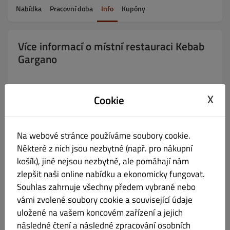
Nabídka
Pracovní doba
Info
Kupóny
Více informací o místní restauraci Kebab
Gargano
Donáška
začíná 11:00
X
Cookie
Vyzvednutí za
20
minut
Na webové stránce používáme soubory cookie.
Platby
Některé z nich jsou nezbytné (např. pro nákupní
Platba v hotovosti, Platba kartou v restauraci, Platba kartou při
košík), jiné nejsou nezbytné, ale pomáhají nám
doručení.
zlepšit naši online nabídku a ekonomicky fungovat.
Oblasti donášky
Souhlas zahrnuje všechny předem vybrané nebo
vámi zvolené soubory cookie a související údaje
uložené na vašem koncovém zařízení a jejich
Jméno
následné čtení a následné zpracování osobních
Poplatek za donášku